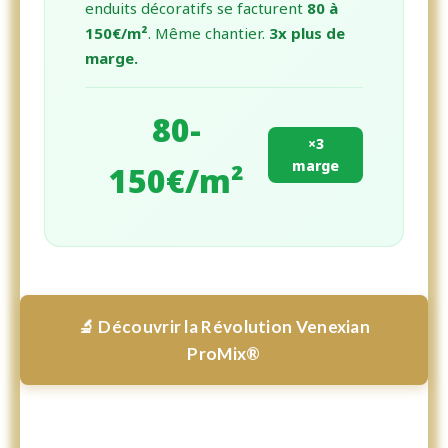
enduits décoratifs se facturent
80 à
150€/m²
. Même chantier.
3x plus de
marge.
80-
×3
marge
150€/m²
🔬 Découvrir la Révolution Venexian
ProMix®