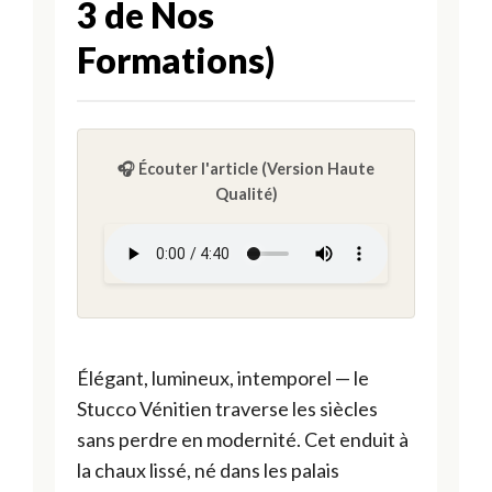
3 de Nos
al
Formations)
e
n
d
🎧 Écouter l'article (Version Haute
ri
Qualité)
e
r
d
e
s
Élégant, lumineux, intemporel — le
F
Stucco Vénitien traverse les siècles
o
sans perdre en modernité. Cet enduit à
r
la chaux lissé, né dans les palais
m