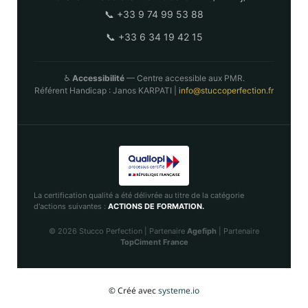
📞 +33 9 74 99 53 88
📞 +33 6 34 19 42 15
♿
Accessibilité
— Centre accessible aux PMR.
Référent Handicap : Janos KARPATI |
info@stuccoperfection.fr
La certification qualité a été délivrée au titre de la catégorie
d'actions suivantes :
ACTIONS DE FORMATION.
© 2026 Stucco Perfection | Partenaire
Agefiph
| Partenaire
TopCiment France
© Créé avec
systeme.io