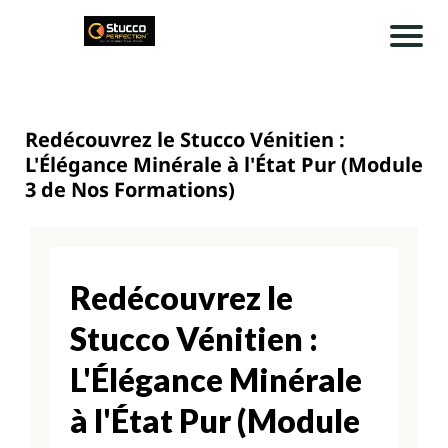
A
cc
u
Redécouvrez le Stucco Vénitien :
ei
L'Élégance Minérale à l'État Pur (Module
3 de Nos Formations)
l
A
rt
Redécouvrez le
ic
Stucco Vénitien :
le
L'Élégance Minérale
s
à l'État Pur (Module
C