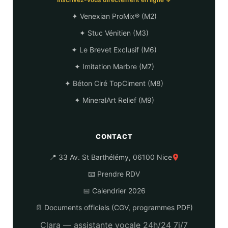
✦ Venexian ProMix® (M2)
✦ Stuc Vénitien (M3)
✦ Le Brevet Exclusif (M6)
✦ Imitation Marbre (M7)
✦ Béton Ciré TopCiment (M8)
✦ MineralArt Relief (M9)
CONTACT
📍 33 Av. St Barthélémy, 06100 Nice
📧 Prendre RDV
📅 Calendrier 2026
📄 Documents officiels (CGV, programmes PDF)
Clara — assistante vocale 24h/24 7j/7