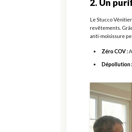
2. Un puri
Le Stucco Vénitien
revêtements. Grâce
anti-moisissure p
Zéro COV :
A
Dépollution 