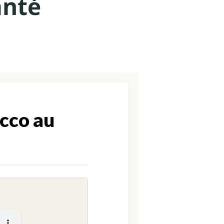
anté
ucco au