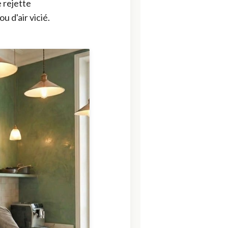
e rejette
u d'air vicié.