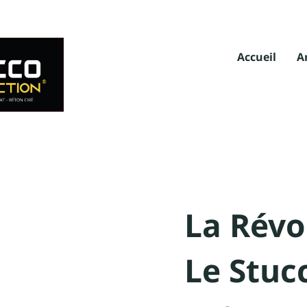
Accueil
A
La Révo
Le Stuc