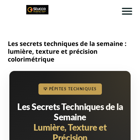
A
cc
u
Les secrets techniques de la semaine :
ei
lumière, texture et précision
colorimétrique
l
A
rt
💡 PÉPITES TECHNIQUES
ic
Les Secrets Techniques de la
le
Semaine
s
Lumière, Texture et
Précision
C