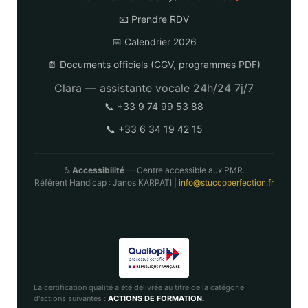
📧 Prendre RDV
📅 Calendrier 2026
📄 Documents officiels (CGV, programmes PDF)
Clara — assistante vocale 24h/24 7j/7
📞 +33 9 74 99 53 88
📞 +33 6 34 19 42 15
♿
Accessibilité
— Centre accessible aux PMR.
Référent Handicap : Janos KARPATI |
info@stuccoperfection.fr
La certification qualité a été délivrée au titre de la catégorie
d'actions suivantes :
ACTIONS DE FORMATION.