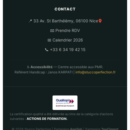
CONTACT
📍 33 Av. St Barthélémy, 06100 Nice
📧 Prendre RDV
📅 Calendrier 2026
📞 +33 6 34 19 42 15
♿
Accessibilité
— Centre accessible aux PMR.
Référent Handicap : Janos KARPATI |
info@stuccoperfection.fr
La certification qualité a été délivrée au titre de la catégorie d'actions
suivantes :
ACTIONS DE FORMATION.
© 2026 Stucco Perfection | Partenaire
Agefiph
| Partenaire
TopCiment